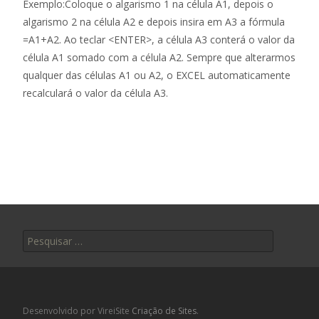
Exemplo:Coloque o algarismo 1 na célula A1, depois o
algarismo 2 na célula A2 e depois insira em A3 a fórmula
=A1+A2. Ao teclar <ENTER>, a célula A3 conterá o valor da
célula A1 somado com a célula A2. Sempre que alterarmos
qualquer das células A1 ou A2, o EXCEL automaticamente
recalculará o valor da célula A3.
Pesquisar por:
Desenvolvido por VireiSite
Criação de Sites
.