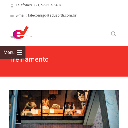
Telefones : (21) 9-9607-6407
E-mail :
falecomigo@edusoftti.com.br
Skip to
content
Pesquisar
por:
Menu
Treinamento